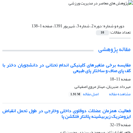
دوره و شماره:
دوره 2، شماره 3، شهریور 1391، صفحه 1-138
تعداد مقالات:
10
مقاله پژوهشی
مقایسه برخی متغیرهای کلینیکی اندام تحتانی در دانشجویان دختر با
کف پای صاف و ساختار پای طبیعی
صفحه
11-18
مهرداد عنبریان، مهناز مروی اصفهانی
مشاهده مقاله
اصل مقاله
1.91 M
فعالیت همزمان عضلات دوقلوی داخلی وخارجی در طول تحمل انقباض
ایزومتریک زیربیشینه پلانتار فلکشن پا
صفحه
19-32
طاهر افشارنژاد، مسعود خرسندی، محسن تاری