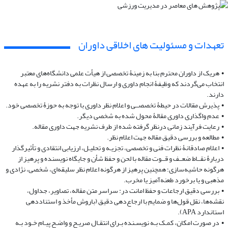
تعهدات و مسئولیت های اخلاقی داوران
• هریک از داوران محترم بنا به زمینۀ تخصصی از هیأت علمی دانشگاه‌های معتبر
انتخاب می‌گردند که وظیفۀ انجام داوری و ارسال نظرات به دفتر نشریه را به عهده
دارند.
• پذیرش مقالات در حیطۀ تخصصــی و اعلام نظر داوری با توجه به حوزۀ تخصصی خود.
• عدم واگذاری داوری مقالۀ محول شده به شخصی دیگر.
• رعایت فرآیند زمانی درنظر گرفته شده از طرف نشریه جهت داوری مقاله.
• مطالعه ‌و‌ بررسی ‌دقیق مقاله جهت اعلام نظر.
• اعلام صادقانۀ نظرات فنی و تخصصی، تجزیـه ‌و ‌تحلیـل،‌ ارزیابی ‌انتقادی و تأثیرگذار
‌‌دربارۀ نقــاط ‌ضعــف و قــوت ‌مقاله با ‌لحن ‌‌و حفظ شأن و جایگاه نویسنده و پرهیز از
هرگونه حاشیه‌سازی؛ همچنین پرهیز از هرگونه اعلام نظر سلیقه‌ای، شخصی، نژادی و
مذهبی و یا برخورد ‌طعنه‌آمیز ‌یا ‌مخرب.
• بررسی ‌دقیق‌ ارجاعات و حفظ امانت در: سراسر متن مقاله، ‌‌تصاویر، جداول،
نقشه‌ها، نقل قول‌ها و ضمایم با ارجاع‌دهی دقیق
(باروش مأخذ و استناددهی
استاندارد APA)
.
• در صورت امکان، کمـک ‌بـه ‌نویسـنده ‌بـرای ‌انتقـال ‌صریـح‌ و ‌واضـح ‌پیـام ‌خـود‌ بـه