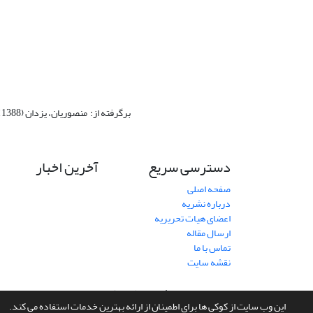
برگرفته از:
منصوریان، یزدان (1388). «صد ویژگی یک مقالۀ علمی-پژوهشی خوب».
دسترسی سریع
آخرین اخبار
صفحه اصلی
درباره نشریه
اعضای هیات تحریریه
ارسال مقاله
تماس با ما
نقشه سایت
سامانه مدیریت نشریات علمی.
طراحی و پیاده سازی از
سیناوب
این وب سایت از کوکی ها برای اطمینان از ارائه بهترین خدمات استفاده می کند.