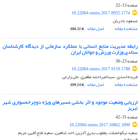
صفحه
13-22
10.22084/smms.2017.8955.1774
مسعود نادریان
مشاهده مقاله
اصل مقاله
686.31 K
رابطه مدیریت منابع انسانی با عملکرد سازمانی از دیدگاه کارشناسان
ستادی وزارت ورزش و جوانان ایران
صفحه
23-30
10.22084/smms.2017.9159.1788
فریده اسدی، سیدامیراحمد مظفری، علی زارعی
مشاهده مقاله
اصل مقاله
699.14 K
ارزیابی وضعیت موجود و اثر بخشی مسیرهای ویژه دوچرخه‌سواری شهر
تبریز
صفحه
31-42
10.22084/smms.2017.10862.1890
سعید نیکوخصلت، یعقوب بدری آذرین، احد شاهین، سعید فتح اللهی، مریم
فریدفتحی