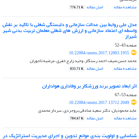
مشاهده مقاله
اصل مقاله
776.71 K
مدل علی روابط بین عدالت سازمانی و دلبستگی شغلی با تاکید بر نقش
واسطه ای اعتماد سازمانی و ارزش های شغلی معلمان تربیت بدنی شهر
شیراز
صفحه
43-52
10.22084/smms.2017.12003.1955
محمد حسن صیف، احمد رستگار، وحید زارع خفری، مرضیه تاجوران
مشاهده مقاله
اصل مقاله
833.71 K
اثر ابعاد تصویر برند ورزشکار بر وفاداری هواداران
صفحه
53-67
10.22084/smms.2017.13712.2049
عابد محمودیان، دکتر سعید صادقی بروجردی، سردار محمدی
مشاهده مقاله
اصل مقاله
784.67 K
شناسایی و اولویت بندی موانع تدوین و اجرای مدیریت استراتژیک در