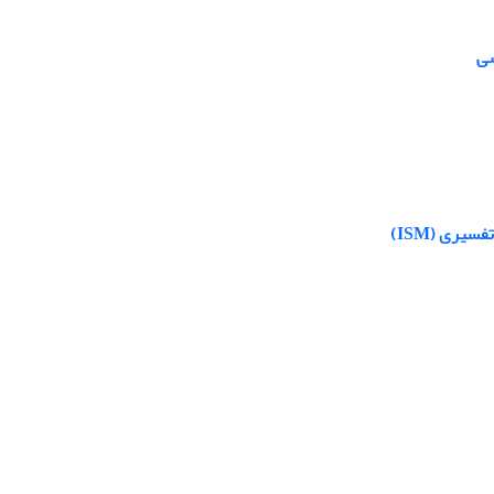
شی
ری (ISM)