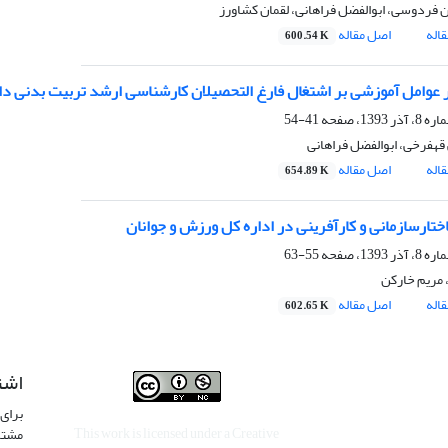
ردوسی، ابوالفضل فراهانی، لقمان کشاورز
اله
اصل مقاله
600.54 K
ر عوامل آموزشی بر اشتغال فارغ التحصیلان کارشناسی ارشد تربیت بدنی دا
41-54
ی قهفرخی، ابوالفضل فراهانی
اله
اصل مقاله
654.89 K
اختارسازمانی و کارآفرینی در اداره کل ورزش و جوانان
55-63
 مریم خارکن
اله
اصل مقاله
602.65 K
اشت
برای 
This work is licensed under a
Creative
مشتر