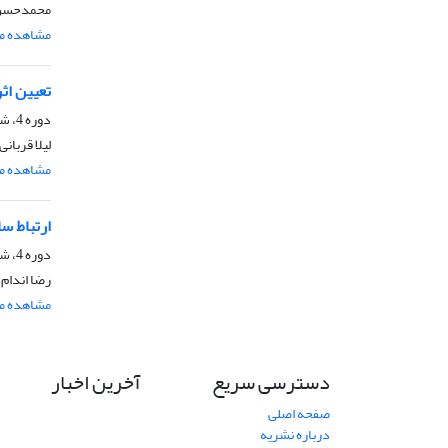
محمدحسن ف
مشاهده مق
تعیین اث
دوره 4، شماره 8، آذر 1393، صفحه
لیلا قربان
مشاهده مق
ارتباط س
دوره 4، شماره 8، آذر 1393، صفحه
رضا اندام،
مشاهده مق
دسترسی سریع
آخرین اخبار
صفحه اصلی
درباره نشریه