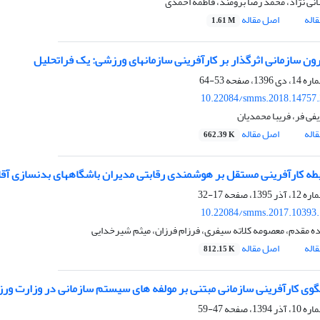
نی نژاد، محمد رضا برومند، فاطمه احمدی
اله
اصل مقاله
1.61 M
ون سازمانی اثرگذار بر کارآفرینی سازمانهای ورزشی: یک فراتحلیل
53-64
10.22084/smms.2018.14757
فی فر، فریبا محمدیان
اله
اصل مقاله
662.39 K
بطه کارآفرینی مستقل بر هوشمندی رقابتی مدیران باشگاههای بدنسازی آقای
17-32
10.22084/smms.2017.10393
ده مقدم، معصومه کلاته سیفری، فرزام فرزان، میثم شیرخدایی
اله
اصل مقاله
812.15 K
گوی کارآفرینی سازمانی مبتنی بر مولفه های سیستم سازمانی در وزارت ورز
47-59