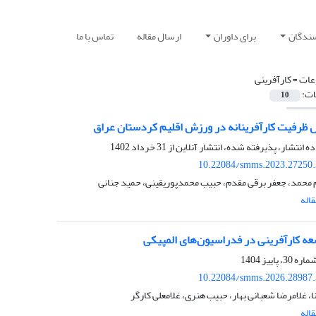
سندگان
برای داوران
ارسال مقاله
تماس با ما
ات =
کارآفرینی
ات:
10
ل ظرفیت کارآفرینانه در ورزش اقلیم کردستان عراق
ده انتشار، پذیرفته شده، انتشار آنلاین از
31 خرداد 1402
10.22084/smms.2023.27250
م محمد، جعفر برقی مقدم، حبیب محمدپوریقینی، حمید جنانی
اله
ه کارآفرینی در فدراسیون‌های المپیکی
10.22084/smms.2026.28987
نا، غلامرضا شعبانی بهار، حبیب هنری، غلامعلی کارگر
اله