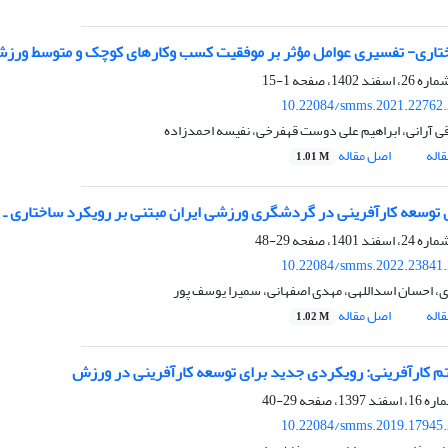
اری- تفسیری عوامل مؤثر بر موفقیت کسب ‌و‌کارهای کوچک و متوسط ورز
1-15
10.22084/smms.2021.22762
ی آرانی، ابراهیم علی دوست قهفرخی، نفیسه احمدزاده
اله
اصل مقاله
1.01 M
توسعه کارآفرینی در گردشگری ورزشی ایران مبتنی بر رویکرد ساختاری ـ تفسی
29-48
10.22084/smms.2022.23841
، احسان اسداللهی، مهدی اصفهانی، سمیرا یوسف پور
اله
اصل مقاله
1.02 M
 کارآفرینی: رویکردی جدید برای توسعه کارآفرینی در ورزش
29-40
10.22084/smms.2019.17945