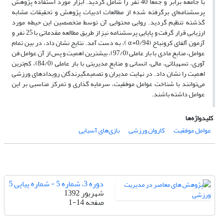
با جامعه برابر و جمعاً 40 نفر را شامل گردید. ابزار مورد استفاده پژوهش
پرسشنامه‌ای برگرفته شده از مطالعات ادبیات پژوهش و تحقیقات مشابه
گذشته تنظیم گردید. روایی محتوایی آن توسط متخصصین این حیطه مورد
ارزیابی قرار گرفت و پایایی پرسشنامه نیز از طریق مطالعه مقدماتی با 25 نفر و
آزمون آلفای کرونباخ (α =0/94 )، به دست آمد. نتایج نشان داد، در بین تمام
عوامل، منابع مادی با بار عاملی (97/0)، بیشترین اهمیت و پس از آن عوامل فن
آوری، تسهیلاتی، مالی، انسانی و منابع مدیریتی با بار عاملی (84/0)، کم‌ترین
اهمیت را نشان داد. در نهایت مدیران و تصمیم­گیرندگان رویدادهای ورزشی
می‌توانند با شناخت عوامل موفقیت، سرمایه گذاری و تمرکز مناسبی بر این
عوامل داشته باشند.
کلیدواژه‌ها
عوامل موفقیت
کاروان ورزشی
بازی‌های آسیایی
دوره 3، شماره 5 - شماره پیاپی 5
شهریور 1392
صفحه
1-14