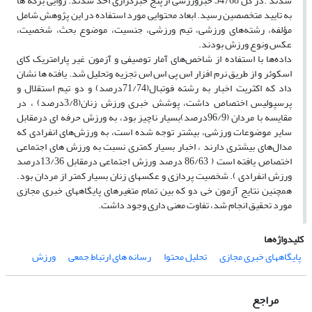
شدند .در کل 34768 خبرورزشی از پنج خبرگزاری اخذ شدند. روایی برگه ها
به تایید متخصصین رسید. ابعاد محتوایی مورد استفاده در این پژوهش شامل
مؤلفه، رشته‌های ورزشی، تیم ورزشی، جنسیت، موضوع بحث، شخصیت،
عکس ونوع ورزش بودند.
داده‌ها با استفاده از شاخص‌های آمار توصیفی و آزمون غیر پارامتریک کای
اسکوئر و از طریق نرم افزار اس پی اس اس تجزیه وتحلیل شد. یافته ها نشان
داد که اکثریت اخبار به رشته فوتبال(71/74درصد) و دو تیم استقلال و
پرسپولیس اختصاص داشت، پوشش خبری ورزش زنان(3/8درصد) ، در
مقایسه با مردان (96/9درصد)بسیار ناچیز بود، به ورزش حرفه ای درمقابل
سایر موضوعات ورزشی، بیشتر توجه شده است، به ورزش‌های انفرادی که
مدال‌های بیشتری دارند ، اخبار بسیار کمتری نسبت به ورزش های اجتماعی
اختصاص یافته است ( 86/63 درصد ورزش اجتماعی درمقابل 13/36درصد
ورزش انفرادی ). شخصیت پردازی و عکسهای زنان بسیار کمتر از مردان بود.
همچنین نتایج آزمون خی دو که بین تمام متغیرهای پایگاههای خبری مجازی
مورد تحقیق انجام شد، تفاوت معنی داری وجود داشت.
کلیدواژه‌ها
پایگاههای خبری مجازی
تحلیل محتوا
رسانه های ارتباط جمعی
ورزش
مراجع