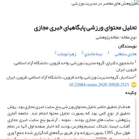
تحلیل محتوای ورزشی پایگاههای خبری مجازی
نوع مقاله : مقاله پژوهشی
نویسندگان
2
2
1
هادی سلطانی
نیما ماجدی
زهرا نوبخت
1
دانشجوی دکترای، گروه مدیریت ورزشی، واحد قزوین، دانشگاه آزاد اسلامی،
قزوین، ایران
2
استادیار، گروه مدیریت ورزشی، واحد قزوین، دانشگاه آزاد اسلامی، قزوین، ایران
10.22084/smms.2020.20920.2515
چکیده
هدف از تحقیق حاضر تحلیل محتوای ورزشی پنج سایت خبری مجازی بود. روش
تحقیق از نوع کمی بود که بصورت تحلیل محتوا انجام شد. ﺟﺎﻣﻌﻪ آﻣﺎری
ﭘـﮋوﻫﺶ، سایت های مجازی بودند . نمونه ، آرﺷـﻴﻮ پنج سایت‌ خبری مجازی
آفتاب، ایسنا، تابناک، تسنیم وفارس بودند که اخبار صفحه اول آنها در تمام
طول سال 1395 بصورت روزانه و از طریق برگه‌های کدگزاری شده جمع‌آ وری