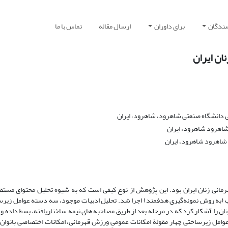
سندگان
برای داوران
ارسال مقاله
تماس با ما
ان ایران
دانشگاه صنعتی شاهرود، شاهرود، ایران
اهرود شاهرود، ایران
شاهرود شاهرود، ایران
انی زنان ایران بود. این پژوهش از نوع کیفی است که به شیوه تحلیل محتوای مستقیم
 مصاحبه با 15 نفر از خبرگان منتخب (به روش نمونه‌گیری هدفمند) اجرا شد. تحلیل ادبیات موجود، سه دسته عوامل ز
 را آشکار کرد که در مرحله بعد از طریق مصاحبه های نیمه ساختاریافته، بسط داده و
راج 43 کد و 11 مقوله فرعی بود. عوامل زیرساختی چهار مقولۀ امکانات عمومیِ ورزش قهرمانی، امکانات اختصاصی بانوا