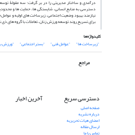
درآمدی و ساختار مدیریتی را در بر گرفت؛ سه مقولۀ توسع
دسترسی به منابع انسانی، شایستگی ها، حمایت ها و محدودیت
نیازمند بهبود وضعیت اجتماعی، زیرساخت های اولیه و عوامل ف
برای تسریع روند توسعه ورزش زنان، تعاملات با گروه های ذی ن
کلیدواژه‌ها
"زیرساخت ها"
"عوامل فنی"
"بستر اجتماعی"
"ورزش با
مراجع
دسترسی سریع
آخرین اخبار
صفحه اصلی
درباره نشریه
اعضای هیات تحریریه
ارسال مقاله
تماس با ما