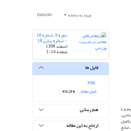
ورود به سامانه
ENGLISH
دوره 9، شماره 18
- شماره پیاپی 18
اسفند 1398
صفحه
1-14
فایل ها
XML
اصل مقاله
856.28 K
 و با
هم رسانی
یرساختی،
 تکمیل
ارجاع به این مقاله
ن، منابع