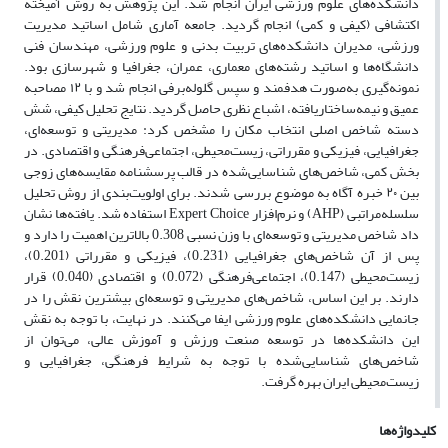
دانشکده‌های علوم ورزشی ایران انجام شد. این پژوهش به روش آمیخته
اکتشافی (کیفی و کمی) انجام گردید. جامعه آماری شامل اساتید مدیریت
ورزشی، مدیران دانشکده‌های تربیت بدنی و علوم ورزشی، مهندسان فنی
دانشگاه‌ها و اساتید رشته‌های معماری، عمران، جغرافیا و شهرسازی بود.
نمونه‌گیری به‌صورت هدفمند و سپس گلوله‌برفی انجام شد و با ۱۲ مصاحبه
عمیق و نیمه‌ساختاریافته، اشباع نظری حاصل گردید. نتایج تحلیل کیفی، شش
دسته شاخص اصلی انتخاب مکان را مشخص کرد: مدیریتی و توسعه‌ای،
جغرافیایی، فیزیکی و مقرراتی، زیست‌محیطی، اجتماعی‌فرهنگی و اقتصادی. در
بخش کمی، شاخص‌های شناسایی‌شده در قالب پرسشنامه مقایسه‌های زوجی
بین ۲۰ خبره آگاه به موضوع بررسی شدند. برای اولویت‌بندی از روش تحلیل
سلسله‌مراتبی (AHP) و نرم‌افزار Expert Choice استفاده شد. یافته‌ها نشان
داد شاخص مدیریتی و توسعه‌ای با وزن نسبی 0.308 بالاترین اهمیت را دارد و
پس از آن شاخص‌های جغرافیایی (0.231)، فیزیکی و مقرراتی (0.201)،
زیست‌محیطی (0.147)، اجتماعی‌فرهنگی (0.072) و اقتصادی (0.040) قرار
دارند. بر این اساس، شاخص‌های مدیریتی و توسعه‌ای بیشترین نقش را در
جانمایی دانشکده‌های علوم ورزشی ایفا می‌کنند. در نهایت، با توجه به نقش
این دانشکده‌ها در توسعه صنعت ورزش و آموزش عالی، می‌توان از
شاخص‌های شناسایی‌شده با توجه به شرایط فرهنگی، جغرافیایی و
زیست‌محیطی ایران بهره گرفت.
کلیدواژه‌ها