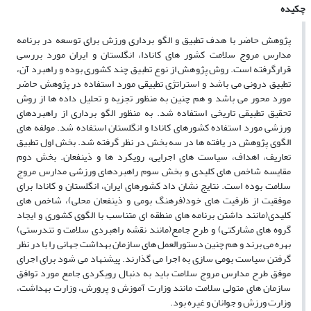
چکیده
پژوهش حاضر با هدف تطبیق و الگو برداری ورزش برای توسعه در برنامه
مدارس مروج سلامت کشور های کانادا، انگلستان و ایران مورد بررسی
قرارگرفته است. روش پژوهش از نوع تطبیق چند کشوری بوده و راهبرد آن،
تطبیق درونی می باشد و استراتژی تطبیقی مورد استفاده در پژوهش حاضر
مورد محور می باشد و هم چنین به منظور تجزیه و تحلیل داده ها از روش
تحقیق تطبیقی تاریخی استفاده شد. به منظور الگو برداری از راهبردهای
ورزشی مورد استفاده کشورهای کانادا و انگلستان استفاده شد. مولفه های
الگوی پژوهش در یافته ها در سه بخش در نظر گرفته شد. بخش اول تطبیق
تعاریف، اهداف، سیاست های اجرایی، رویکرد ها و ذینفعان. بخش دوم
مقایسه شاخص های کلیدی و بخش سوم راهبردهای ورزشی مدارس مروج
سلامت بوده است. نتایج نشان داد کشورهای ایران، انگلستان و کانادا برای
موفقیت از ظرفیت های خود(فرهنگ بومی و ذینفعان محلی)، شاخص های
کلیدی(مانند داشتن برنامه های منطقه ای متناسب با الگوی کشوری و ایجاد
گروه های مشارکتی) و طرح جامع(مانند نقشه راهبردی سلامت و تندرستی)
بهره می برند و هم چنین دستورالعمل های سازمان بهداشت جهانی را با در نظر
گرفتن سیاست بومی سازی به اجرا می گذارند. پیشنهاد می شود برای اجرای
موفق طرح مدارس مروج سلامت باید به دنبال رویکردی جامع مورد توافق
سازمان های متولی سلامت مانند وزارت آموزش و پرورش، وزارت بهداشت،
وزارت ورزش و جوانان و غیره بود.