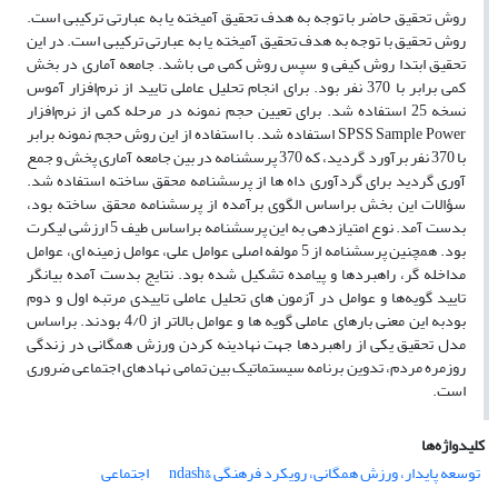
روش تحقیق حاضر با توجه به هدف تحقیق آمیخته یا به عبارتی ترکیبی است.
روش تحقیق با توجه به هدف تحقیق آمیخته یا به عبارتی ترکیبی است. در این
تحقیق ابتدا روش کیفی و سپس روش کمی می باشد. جامعه آماری در بخش
کمی برابر با 370 نفر بود. برای انجام تحلیل عاملی تایید از نرم‌افزار آموس
نسخه 25 استفاده شد. برای تعیین حجم نمونه در مرحله کمی از نرم‌افزار
SPSS Sample Power استفاده شد. با استفاده از این روش حجم نمونه برابر
با 370 نفر برآورد گردید، که 370 پرسشنامه در بین جامعه آماری پخش و جمع
آوری گردید برای گردآوری داه ها از پرسشنامه محقق ساخته استفاده شد.
سؤالات این بخش براساس الگوی برآمده از پرسشنامه محقق ساخته بود،
بدست آمد. نوع امتیاز‌دهی به این پرسشنامه براساس طیف 5 ارزشی لیکرت
بود. همچنین پرسشنامه از 5 مولفه اصلی عوامل علی، عوامل زمینه ای، عوامل
مداخله گر، راهبردها و پیامده تشکیل شده بود. نتایج بدست آمده بیانگر
تایید گویه‌ها و عوامل در آزمون های تحلیل عاملی تاییدی مرتبه اول و دوم
بودبه این معنی بارهای عاملی گویه ها و عوامل بالاتر از 4/0 بودند. براساس
مدل تحقیق یکی از راهبردها جهت نهادینه کردن ورزش همگانی در زندگی
روزمره مردم، تدوین برنامه سیستماتیک بین تمامی نهادهای اجتماعی ضروری
است.
کلیدواژه‌ها
توسعه پایدار، ورزش همگانی، رویکرد فرهنگی &ndash
اجتماعی