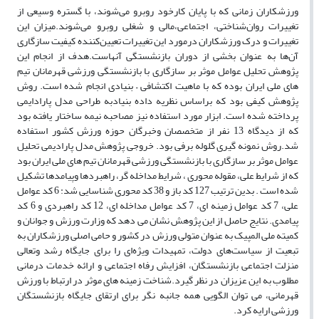
ورزشکاران زمانی که با پایان کارخود روبرو می‌شوند، با گستره وسیعی از
تغییرات روان‌شناختی، اجتماعی،مالی و شغلی روبرو می‌شوند.میزان این
تغییرات و درک ورزشکاران درمورد این تغییرات تعیین‌کننده کیفیت سازگاری
آن‌ها به عنوان بخشی از دوران بازنشستگی آنهاست.هدف از انجام این
پژوهش تحلیل عوامل موثر بر سازگاری با بازنشستگی ورزشی قهرمانان تیم
های ملی ایران بوده که با ماهیت اکتشافی – بنیادی انجام شده است. روش
پژوهش کیفی بود که براساس نظریه داده بنیادبه طراحی مدل پارادایمی
پرداخته شده است. ابزار مورد استفاده نیز مصاحبه نیمه ساختار یافته بود
که از دیدگاه 13 نفر از متخصصان وخبرگان حوزه ورزش کشور استفاده
شد.روش نمونه گیری گلوله برفی بود. خروجی پژوهش مدل پارادیمی تحلیل
عوامل موثر بر سازگاری با بازنشستگی ورزشی قهرمانان تیم های ملی ایران بود
که از شرایط علی، مقوله محوری ، شرایط مداخله گر، راهبردها وپیامدها تشکیل
شده است . بدین ترتیب 127 کد باز و 38 کد محوری شناسایی شد: 6 کد عوامل
علی، 7 کد عوامل زمینه ای، 7 کد عوامل مداخله ای، 12 کد راهبردی و 6 کد
پیامدی. نتایج حاصل از این پژوهش نشان می دهد که وزارت ورزش و جوانان و
کمیته ملی المپیک به عنوان متولی ورزش در کشور و حامی اصلی ورزشکاران به
تبعیت از سیاست‌های دولت، تمهیدات ویژه‌ای را براى جایگاه رشد وتعالى
منزلت اجتماعى بازنشستگان، افزایش رفاه اجتماعى و ارائه خدمات درمانی
مطلوب به این عزیزان در نظر گیرد.شناخت زمینه های موثر در ارتباط با ورزش
قهرمانی، می توان الگویی همه جانبه نگر برای ارتقای جایگاه بازنشستگان
ورزشی ارایه کرد.