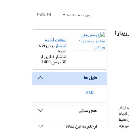
ورود به سامانه
ENGLISH
یبار)
مقالات آماده
انتشار
، پذیرفته
شده
انتشار آنلاین از
30 بهمن 1400
فایل ها
XML
 آن از
هم رسانی
انجام
 محیط
ی بود
ارجاع به این مقاله