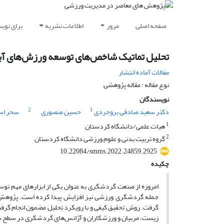
صفحه اصلی
مرور
اطلاعات نشریه
برای نوی
تحلیل تماتیک شاخص‌های توسعه ورزش‌های آب
مقالات آماده انتشار
نوع مقاله : مقاله پژوهشی
نویسندگان
2
1
دکتر سعید صادقی بروجردی
حسین منصوری
سحر اس
1
هیات علمی/دانشگاه کردستان
2
گروه تربیت بدنی و علوم ورزشی دانشگاه کردستان
10.22084/smms.2022.24859.2925
چکیده
امروزه از صنعت گردشگری به عنوان یکی از ابزارهای مهم توس
جمله گردشگری ورزشی نیز افزایش پیدا کرده است. پژوهش
گرفت. روش تحقیق کیفی و با رویکرد تحلیل مضمون انجام گرف
زیست، مربیان و ورزشکاران و آژانس‌های گردشگری در سطح شه