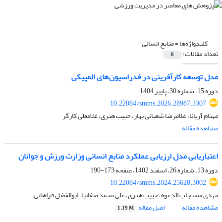
کلیدواژه‌ها =
منابع انسانی
تعداد مقالات:
6
مدل توسعه کارآفرینی در فدراسیون‌های المپیکی
دوره 15، شماره 30، پاییز 1404
10.22084/smms.2026.28987.3307
مهنام آریانا، غلامرضا شعبانی بهار، حبیب هنری، غلامعلی کارگر
مشاهده مقاله
اعتباریابی مدل ارزیابی عملکرد منابع انسانی وزارت ورزش و جوانان
دوره 13، شماره 26، اسفند 1402، صفحه
173-190
10.22084/smms.2024.25628.3002
مهدی مستجاب الدعوه، حبیب هنری، علی محمد صفانیا، ابوالفضل فراهانی
مشاهده مقاله
اصل مقاله
1.19 M