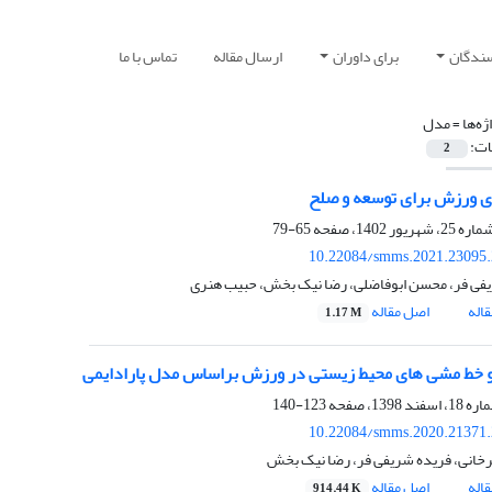
سندگان
برای داوران
ارسال مقاله
تماس با ما
ژه‌ها =
مدل
ات:
2
 ورزش برای توسعه و صلح
65-79
10.22084/smms.2021.23095
فی فر، محسن ابوفاضلی، رضا نیک بخش، حبیب هنری
اله
اصل مقاله
1.17 M
گو خط مشی های محیط زیستی در ورزش براساس مدل پارادایمی
123-140
10.22084/smms.2020.21371
انی، فریده شریفی فر، رضا نیک بخش
اله
اصل مقاله
914.44 K